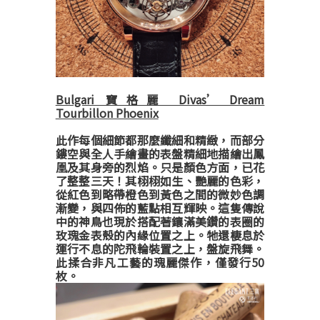
Bulgari 寶格麗 Divas’ Dream
Tourbillon Phoenix
此作每個細節都那麼纖細和精緻，而部分
鏤空與全人手繪畫的表盤精細地描繪出鳳
凰及其身旁的烈焰。只是顏色方面，已花
了整整三天！其栩栩如生、艷麗的色彩，
從紅色到略帶橙色到黃色之間的微妙色調
漸變，與四佈的藍點相互輝映。這隻傳說
中的神鳥也現於搭配著鑲滿美鑽的表圈的
玫瑰金表殼的內緣位置之上。牠還棲息於
運行不息的陀飛輪裝置之上，盤旋飛舞。
此揉合非凡工藝的瑰麗傑作，僅發行50
枚。