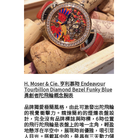
H. Moser & Cie. 亨利慕時 Endeavour
Tourbillon Diamond Bezel Funky Blue
勇創者陀飛輪概念腕表
品牌獨愛極簡風格，由此可激發出陀飛輪
的視覺衝擊力。精煉簡約的煙燻表盤設
計，完全沒有品牌標誌與時標，6時位置
的飛行陀飛輪是表盤上的唯一主角，輕盈
地懸浮在半空中，展現時尚優雅，吸引眾
人目光。搭載其中的，是具有三天動力儲