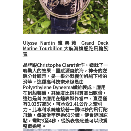
Ulysse Nardin 雅典錶 Grand Deck
Marine Tourbillon 大航海旗艦陀飛輪腕
表
品牌跟Christophe Claret合作，造就了一
鳴驚人的效果。靈感源自航海，神奇的逆
跳分針顯示，是一根外型模仿帆船下桁的
滑竿。這種高科技奈米線是由
Polyethylene Dyneema纖維製成，應用
在帆船裝備，其硬度比鋼材質高出數倍，
這也是首次應用在鐘表製作當中，直徑僅
有0.0357毫米，可承受1.41公斤之牽引
力。此專利系統連接著一個60秒的飛行陀
飛輪，每當滑竿走過60分鐘，便會返回原
點，需時3至4秒，從腕表後底蓋可以欣賞
整個過程。