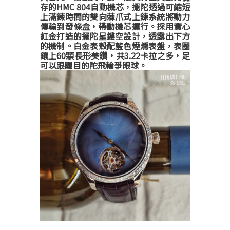
存的HMC 804自動機芯，擺陀透過可縮短
上滿鍊時間的雙向棘爪式上鍊系統將動力
傳輸到發條盒，帶動機芯運行。採用實心
紅金打造的擺陀呈鏤空設計，透露出下方
的機制。白金表殼配藍色煙燻表盤，表圈
鑲上60顆長形美鑽，共3.22卡拉之多，足
可以跟矚目的陀飛輪爭眼球。