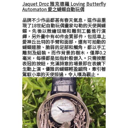
Jaquet Droz 雅克德羅 Loving Butterfly
Automaton 愛之蝴蝶自動玩偶
品牌不少作品都甚有春天氣息，這作品重
現了18世紀自動玩偶畫家勾勒的天使與蝴
蝶。先後以微繪琺瑯和雕刻工藝進行演
繹，另外畫中有40件金質部件，包括車上
愛神丘比特的手臂和面部，還有可拍動的
蝴蝶翅膀、脆弱的足部和觸角，都以手工
雕刻及組裝。而作背景的樹木，僅厚0.2
毫米，每棵都是如指針般嵌入。只需按壓
表冠的按鈕，充滿詩意的場景即在表鏡下
生動上演。優雅的蝴蝶輕盈翩飛，牽引著
駕馭小車的天使掠過，令人嘆為觀止。