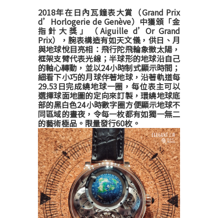
2018年在日內瓦鐘表大賞（Grand Prix
d’Horlogerie de Genève）中獲頒「金
指針大獎」（Aiguille d’Or Grand
Prix），腕表構造有如天文儀，供日、月
與地球悅目亮相：飛行陀飛輪象徵太陽，
框架支臂代表光線；半球形的地球沿自己
的軸心轉動，並以24小時制式顯示時間；
細看下小巧的月球伴著地球，沿著軌道每
29.53日完成繞地球一圈，每位表主可以
選擇球面地圖的定向來訂製，環繞地球底
部的黑白色24小時數字圈方便顯示地球不
同區域的晝夜，令每一枚都有如獨一無二
的藝術極品。限量發行60枚。